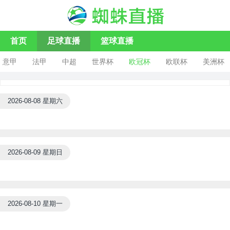
首页
足球直播
篮球直播
意甲
法甲
中超
世界杯
欧冠杯
欧联杯
美洲杯
2026-08-08 星期六
2026-08-09 星期日
2026-08-10 星期一