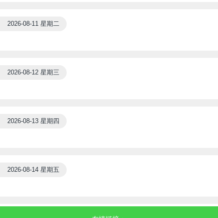
2026-08-11 星期二
2026-08-12 星期三
2026-08-13 星期四
2026-08-14 星期五